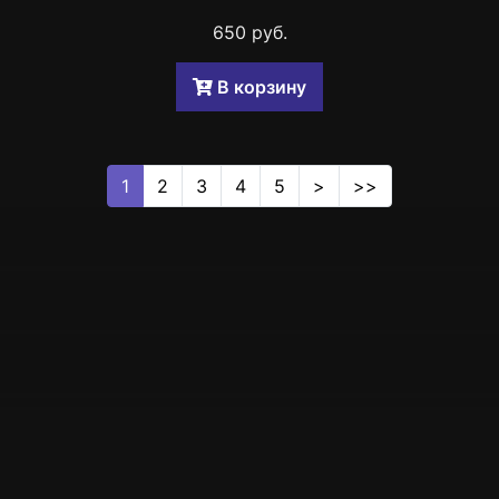
650 руб.
B корзину
1
2
3
4
5
>
>>