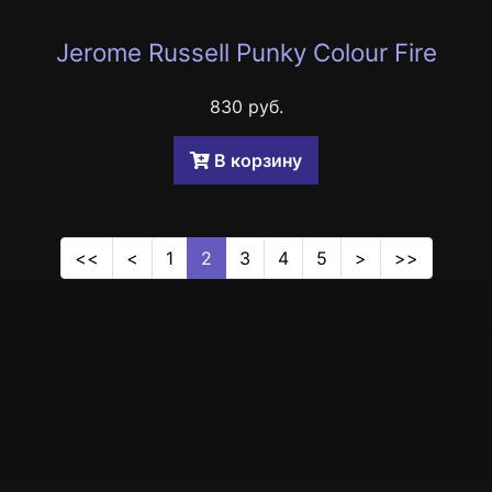
Jerome Russell Punky Colour Fire
830 руб.
B корзину
<<
<
1
2
3
4
5
>
>>